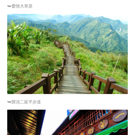
⮩愛情大草原
⮩隙頂二延平步道