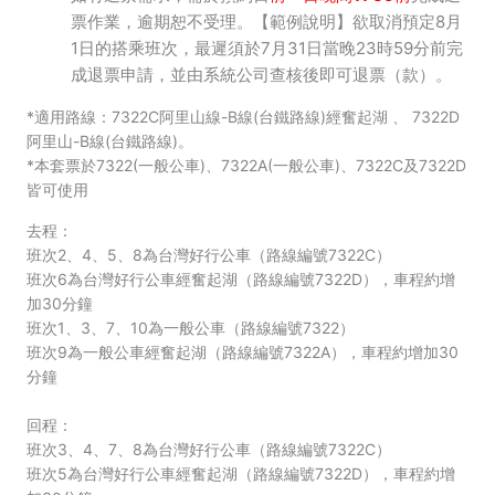
-
票作業，逾期恕不受理。【範例說明】欲取消預定8月
嘉
1日的搭乘班次，最遲須於7月31日當晚23時59分前完
成退票申請，並由系統公司查核後即可退票（款）。
義
*適用路線：7322C阿里山線-B線(台鐵路線)經奮起湖 、 7322D
縣
阿里山-B線(台鐵路線)。
公
*本套票於7322(一般公車)、7322A(一般公車)、7322C及7322D
皆可使用
車
去程：
處
班次2、4、5、8為台灣好行公車（路線編號7322C）
班次6為台灣好行公車經奮起湖（路線編號7322D），車程約增
購
加30分鐘
班次1、3、7、10為一般公車（路線編號7322）
票
班次9為一般公車經奮起湖（路線編號7322A），車程約增加30
網
分鐘
回程：
班次3、4、7、8為台灣好行公車（路線編號7322C）
班次5為台灣好行公車經奮起湖（路線編號7322D），車程約增