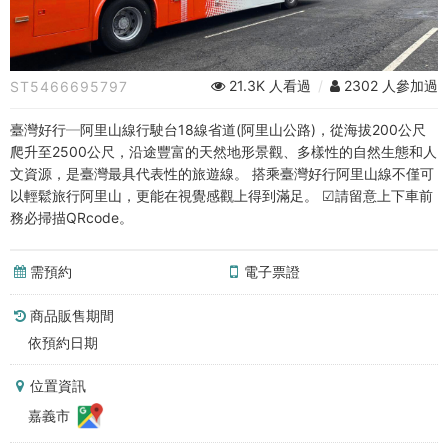
阿
里
山
21.3K 人看過
/
2302 人參加過
ST5466695797
線
臺灣好行─阿里山線行駛台18線省道(阿里山公路)，從海拔200公尺
(台
爬升至2500公尺，沿途豐富的天然地形景觀、多樣性的自然生態和人
文資源，是臺灣最具代表性的旅遊線。 搭乘臺灣好行阿里山線不僅可
鐵
以輕鬆旅行阿里山，更能在視覺感觀上得到滿足。 ☑請留意上下車前
務必掃描QRcode。
路
線)
需預約
電子票證
｜
商品販售期間
回
依預約日期
程
位置資訊
嘉義市
(阿