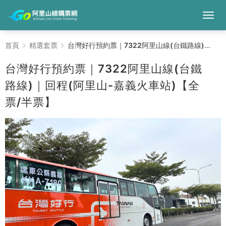
台
首頁
精選套票
台灣好行預約票｜7322阿里山線(台鐵路線)｜回程(阿里山-嘉義火車站)【全票/半票】
灣
台灣好行預約票｜7322阿里山線(台鐵
好
路線)｜回程(阿里山-嘉義火車站)【全
票/半票】
行
預
約
票
｜
7322