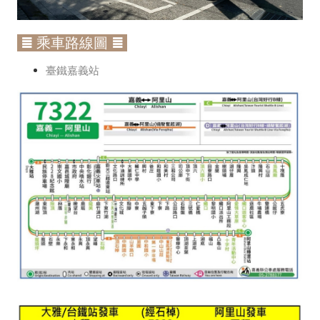
≣ 乘車路線圖 ≣
臺鐵嘉義站