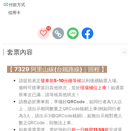
里
付款方式
信用卡
山-
嘉
11
義
火
套票內容
車
【 7329 阿里山線(台鐵路線)｜回程 】
站)
請提前表定
發車前5-10分鐘等候
以利後續驗票入場。
【全
逾時可搭乘當日其他班次
，並於
現場補位上車
！如遇當
票/
班車次已滿，請等候其他班次！
請務必於
乘車前，準備好QRCode
，如同行者為1人以
半
上，請出示相同數量之QRCode核銷上車(例如同行者
為3人，請出示3個QRCode核銷)，如無出示相對應人
票】
數之QRCode，則無法上車。
如有退票需求，需於預約日
前一日晚間11:59前
完成退