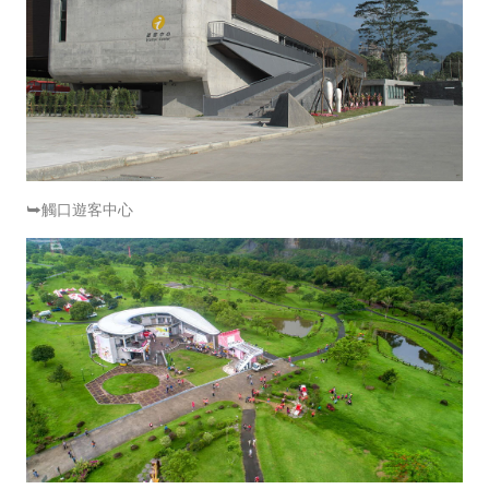
⮩觸口遊客中心