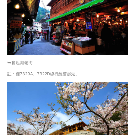
⮩奮起湖老街
註：僅7329A、7322D線行經奮起湖。