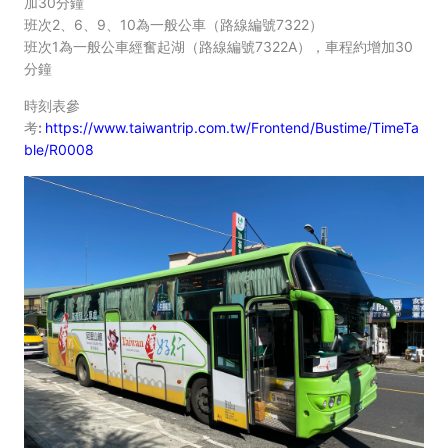
加30分鐘
班次2、6、9、10為一般公車（路線編號7322）
班次1為一般公車經奮起湖（路線編號7322A），車程約增加30
分鐘
時刻表參
考:
https://www.taiwantrip.com.tw/Frontend/Bustime/TimeTa
ble/R0008