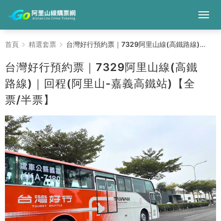
台
首頁
精選套票
台灣好行預約票｜7329阿里山線(高鐵路線)｜回程(阿里山-嘉義高鐵站)【全票/半票】
灣
台灣好行預約票｜7329阿里山線(高鐵
好
路線)｜回程(阿里山-嘉義高鐵站)【全
票/半票】
行
預
約
票
｜
7329