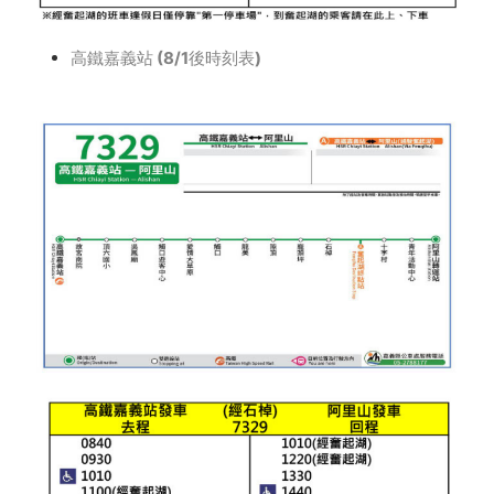
高鐵嘉義站 (8/1後時刻表)