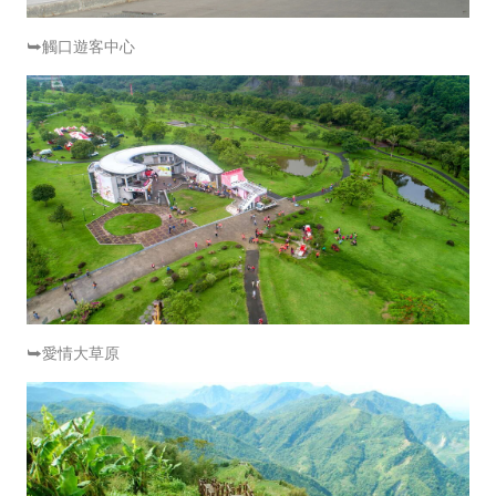
⮩觸口遊客中心
⮩愛情大草原