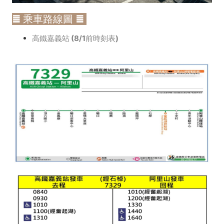
≣ 乘車路線圖 ≣
高鐵嘉義站 (8/1前時刻表)