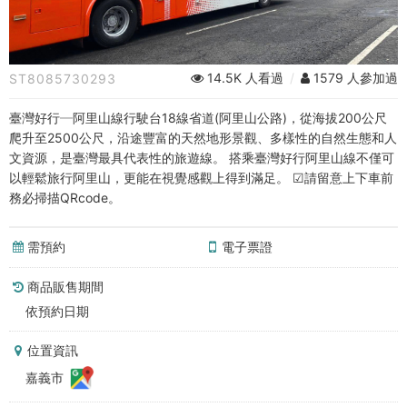
阿
里
山
14.5K 人看過
/
1579 人參加過
ST8085730293
線
臺灣好行─阿里山線行駛台18線省道(阿里山公路)，從海拔200公尺
(高
爬升至2500公尺，沿途豐富的天然地形景觀、多樣性的自然生態和人
文資源，是臺灣最具代表性的旅遊線。 搭乘臺灣好行阿里山線不僅可
鐵
以輕鬆旅行阿里山，更能在視覺感觀上得到滿足。 ☑請留意上下車前
務必掃描QRcode。
路
線)
需預約
電子票證
｜
商品販售期間
回
依預約日期
程
位置資訊
嘉義市
(阿