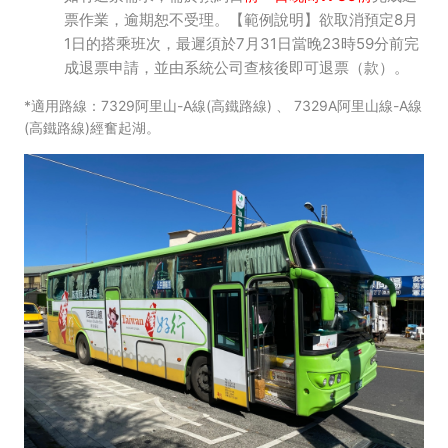
-
票作業，逾期恕不受理。【範例說明】欲取消預定8月
嘉
1日的搭乘班次，最遲須於7月31日當晚23時59分前完
成退票申請，並由系統公司查核後即可退票（款）。
義
*適用路線：7329阿里山-A線(高鐵路線) 、 7329A阿里山線-A線
縣
(高鐵路線)經奮起湖。
公
車
處
購
票
網