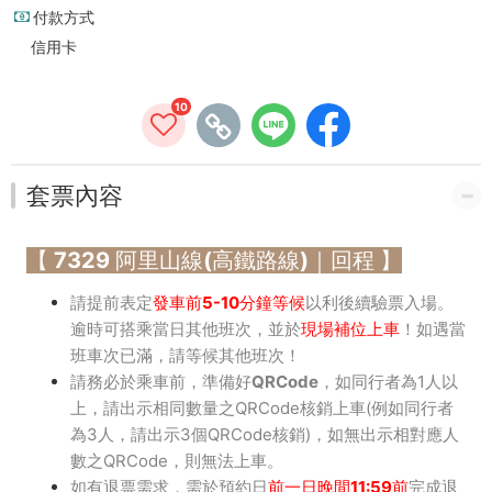
里
付款方式
信用卡
山-
嘉
10
義
高
套票內容
鐵
【 7329 阿里山線(高鐵路線)｜回程 】
站)
請提前表定
發車前5-10分鐘等候
以利後續驗票入場。
【全
逾時可搭乘當日其他班次
，並於
現場補位上車
！如遇當
票/
班車次已滿，請等候其他班次！
請務必於
乘車前，準備好QRCode
，如同行者為1人以
半
上，請出示相同數量之QRCode核銷上車(例如同行者
為3人，請出示3個QRCode核銷)，如無出示相對應人
票】
數之QRCode，則無法上車。
如有退票需求，需於預約日
前一日晚間11:59前
完成退