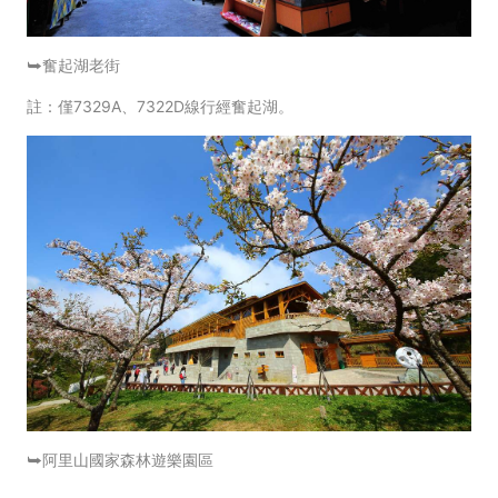
⮩奮起湖老街
註：僅7329A、7322D線行經奮起湖。
⮩阿里山國家森林遊樂園區