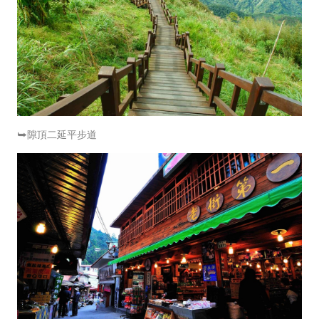
⮩隙頂二延平步道