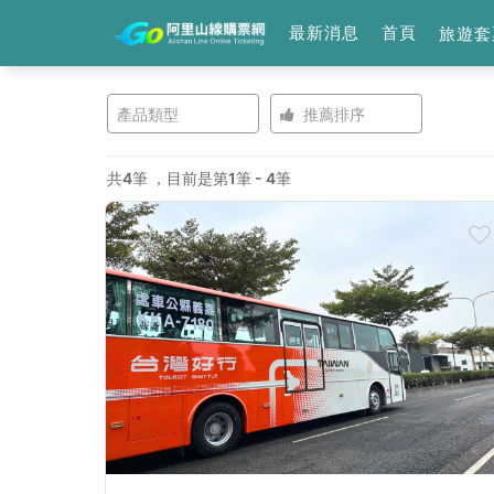
最新消息
首頁
旅遊套
阿
產品類型
推薦排序
里
共4筆
，目前是第1筆 - 4筆
山
線
購
票
網