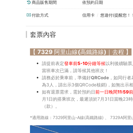
商品販售期間
依預約日期
鐵
嘉
付款方式
信用卡
/
悠遊付(提醒您！
義
套票內容
站-
阿
【 7329 阿里山線(高鐵路線)｜去程 】
里
請提前表定
發車前5-10分鐘等候
以利後續驗票
當班車次已滿，請等候其他班次！
山)
請務必於
乘車前，準備好QRCode
，如同行者
-
為3人，請出示3個QRCode核銷)，如無出示
如有退票需求，需於預約日
前一日晚間11:59
嘉
月1日的搭乘班次，最遲須於7月31日當晚23
（款）。
義
*適用路線：7329阿里山-A線(高鐵路線) 、 7329A阿
縣