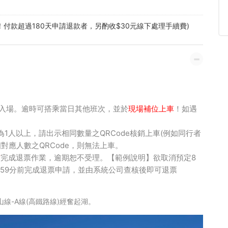
！付款超過180天申請退款者，另酌收$30元線下處理手續費)
入場。
逾時可搭乘當日其他班次
，並於
現場補位上車
！如遇
為1人以上，請出示相同數量之QRCode核銷上車(例如同行者
相對應人數之QRCode，則無法上車。
前
完成退票作業，逾期恕不受理。【範例說明】欲取消預定8
時59分前完成退票申請，並由系統公司查核後即可退票
里山線-A線(高鐵路線)經奮起湖。