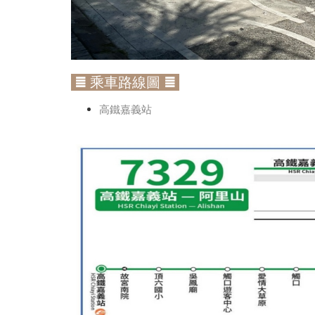
≣ 乘車路線圖 ≣
高鐵嘉義站