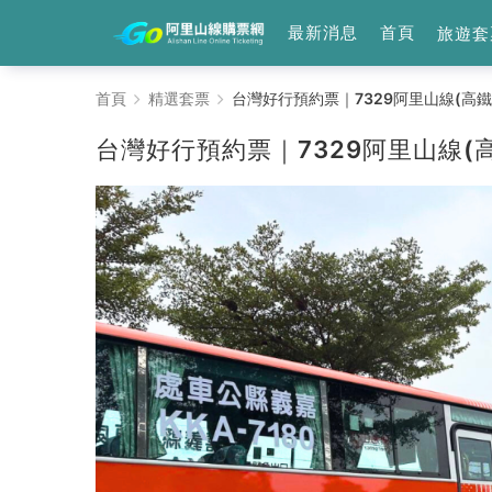
最新消息
首頁
旅遊套
台
首頁
精選套票
台灣好行預約票｜7329阿里山線(高鐵
灣
台灣好行預約票｜7329阿里山線(
好
行
預
約
票
｜
7329