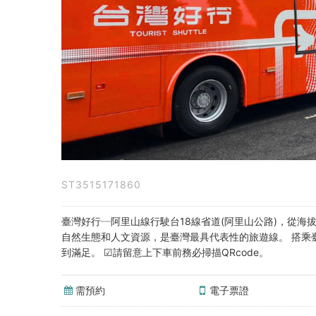
阿
里
山
線
(高
鐵
路
ST3515171860
線)
｜
臺灣好行─阿里山線行駛台18線省道(阿里山公路)，從海拔
自然生態和人文資源，是臺灣最具代表性的旅遊線。 搭乘
去
到滿足。 ☑請留意上下車前務必掃描QRcode。
程
需預約
電子票證
(高