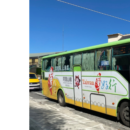
公
車
處
購
票
網